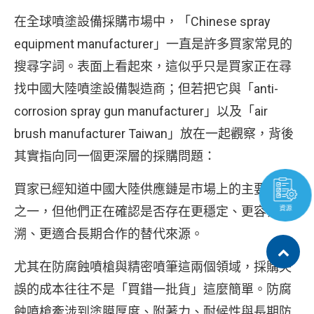
在全球噴塗設備採購市場中，「Chinese spray
equipment manufacturer」一直是許多買家常見的
搜尋字詞。表面上看起來，這似乎只是買家正在尋
找中國大陸噴塗設備製造商；但若把它與「anti-
corrosion spray gun manufacturer」以及「air
brush manufacturer Taiwan」放在一起觀察，背後
其實指向同一個更深層的採購問題：
買家已經知道中國大陸供應鏈是市場上的主要選項
之一，但他們正在確認是否存在更穩定、更容易追
資源
溯、更適合長期合作的替代來源。
尤其在防腐蝕噴槍與精密噴筆這兩個領域，採購失
誤的成本往往不是「買錯一批貨」這麼簡單。防腐
蝕噴槍牽涉到塗膜厚度、附著力、耐候性與長期防